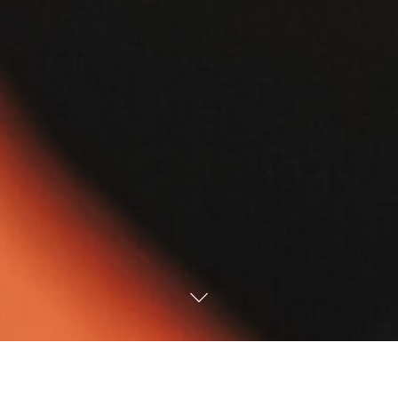
estaurant
s am Ufer"
e 5
aben-Trarbach / Wolf
49 (0)6541 6993
nfo@Landhaus-am-Ufer.de
Unsere Zimmer