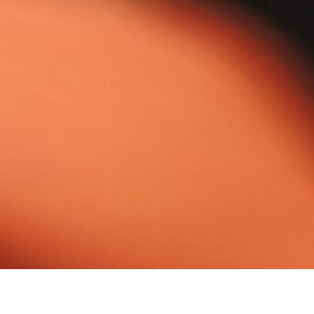
Links
Kontakt
Hotel & R
Impressum
Datenschutz
"Landhau
AGB
Uferstraß
Cookie-Richtlinie (EU)
56841 Tr
Telefon:
+
E-Mail:
i